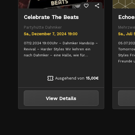
favorite_border
share
Celebrate The Beats
Echoe
Partyhütte Dahmker
Mehrzwe
Sa., Dezember 7, 2024 19:00
Sa., Juli
07.12.2024 19:00Uhr – Dahmker HandsUp –
05.07.20
Revival – Harder Styles Wir kehren ein
Tomorrow
nach Dahmker – eine Halle, wie für…
Styles Fr
Freunde u
confirmation_number
Ausgehend von
15,00€
View Details