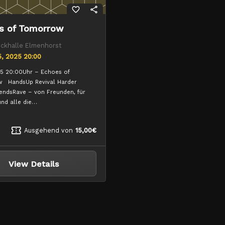
favorite_border
share
s of Tomorrow
ckhalle Elmenhorst
 5, 2025 20:00
25 20:00Uhr – Echoes of
 HandsUp Revival Harder
iendsRave – von Freunden, für
nd alle die…
confirmation_number
Ausgehend von
15,00€
View Details